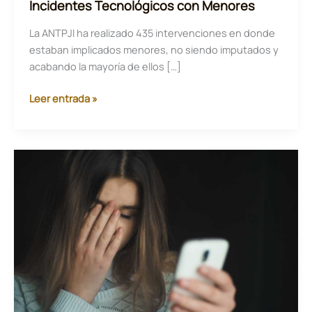
Incidentes Tecnológicos con Menores
La ANTPJI ha realizado 435 intervenciones en donde
estaban implicados menores, no siendo imputados y
acabando la mayoría de ellos […]
Incidentes
Leer entrada »
Tecnológicos
con
Menores