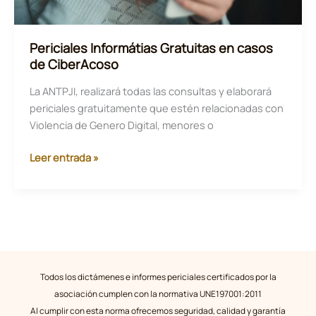
Periciales Informátias Gratuitas en casos
de CiberAcoso
La ANTPJI, realizará todas las consultas y elaborará
periciales gratuitamente que estén relacionadas con
Violencia de Genero Digital, menores o
Periciales
Leer entrada »
Informátias
Gratuitas
en
casos
de
CiberAcoso
Todos los dictámenes e informes periciales certificados por la
asociación cumplen con la normativa UNE197001:2011
Al cumplir con esta norma ofrecemos seguridad, calidad y garantía