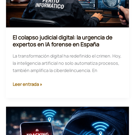
El colapso judicial digital: la urgencia de
expertos en IA forense en España
La transformación digital ha redefinido el crimen. Hoy,
la inteligencia artificial no solo automatiza procesos,
también amplifica la ciberdelincuencia. En
El
Leer entrada »
colapso
judicial
digital:
la
urgencia
de
expertos