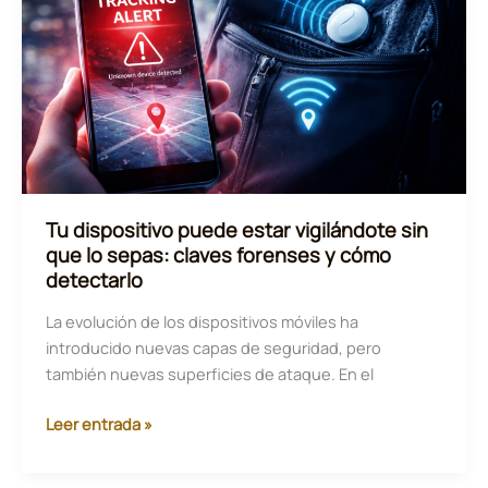
en
IA
forense
en
España
Tu dispositivo puede estar vigilándote sin
que lo sepas: claves forenses y cómo
detectarlo
La evolución de los dispositivos móviles ha
introducido nuevas capas de seguridad, pero
también nuevas superficies de ataque. En el
Tu
Leer entrada »
dispositivo
puede