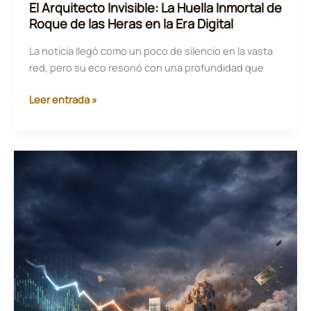
El Arquitecto Invisible: La Huella Inmortal de
Roque de las Heras en la Era Digital
La noticia llegó como un poco de silencio en la vasta
red, pero su eco resonó con una profundidad que
El
Leer entrada »
Arquitecto
Invisible:
La
Huella
Inmortal
de
Roque
de
las
Heras
en
la