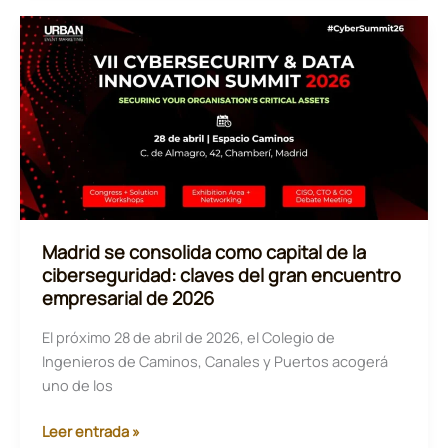
estar
vigilándote
sin
que
lo
sepas:
claves
forenses
y
cómo
Madrid se consolida como capital de la
detectarlo
ciberseguridad: claves del gran encuentro
empresarial de 2026
El próximo 28 de abril de 2026, el Colegio de
Ingenieros de Caminos, Canales y Puertos acogerá
uno de los
Madrid
Leer entrada »