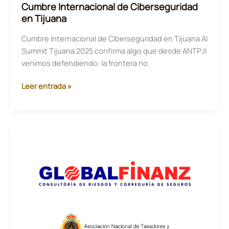
Cumbre Internacional de Ciberseguridad
en Tijuana
Cumbre Internacional de Ciberseguridad en Tijuana AI
Summit Tijuana 2025 confirma algo que desde ANTPJI
venimos defendiendo: la frontera no
Cumbre
Leer entrada »
Internacional
de
Ciberseguridad
en
Tijuana