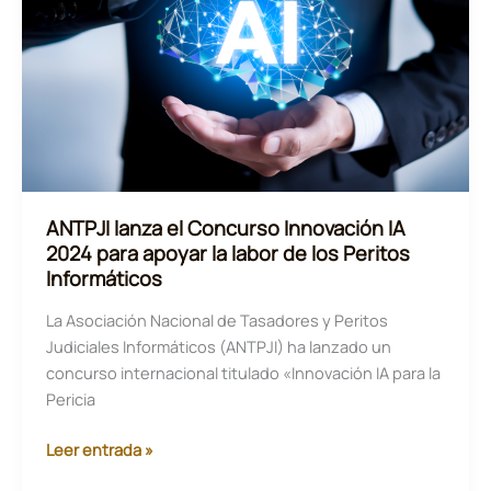
de
ANTPJI
ANTPJI lanza el Concurso Innovación IA
2024 para apoyar la labor de los Peritos
Informáticos
La Asociación Nacional de Tasadores y Peritos
Judiciales Informáticos (ANTPJI) ha lanzado un
concurso internacional titulado «Innovación IA para la
Pericia
ANTPJI
Leer entrada »
lanza