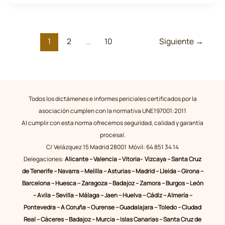
el
Concurso
Innovación
1
2
…
10
Siguiente
→
IA
2024
para
apoyar
la
Todos los dictámenes e informes periciales certificados por la
labor
asociación cumplen con la normativa UNE197001:2011
de
Al cumplir con esta norma ofrecemos seguridad, calidad y garantía
los
procesal.
Peritos
C/ Velázquez 15 Madrid 28001 Móvil: 64 851 34 14
Informáticos
Delegaciones:
Alicante – Valencia – Vitoria- Vizcaya – Santa Cruz
de Tenerife – Navarra – Melilla – Asturias – Madrid – Lleida – Girona –
Barcelona – Huesca – Zaragoza – Badajoz – Zamora – Burgos – León
– Avila – Sevilla – Málaga – Jaen – Huelva – Cádiz – Almería –
Pontevedra – A Coruña – Ourense – Guadalajara – Toledo – Ciudad
Real – Cáceres – Badajoz – Murcia – Islas Canarias – Santa Cruz de