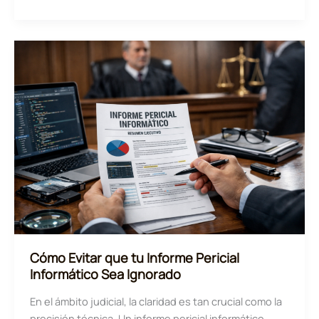
se
consolida
como
capital
de
la
ciberseguridad:
claves
del
gran
encuentro
empresarial
de
2026
Cómo Evitar que tu Informe Pericial
Informático Sea Ignorado
En el ámbito judicial, la claridad es tan crucial como la
precisión técnica. Un informe pericial informático