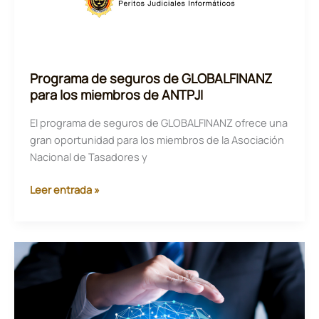
Programa de seguros de GLOBALFINANZ
para los miembros de ANTPJI
El programa de seguros de GLOBALFINANZ ofrece una
gran oportunidad para los miembros de la Asociación
Nacional de Tasadores y
Programa
Leer entrada »
de
seguros
de
GLOBALFINANZ
para
los
miembros