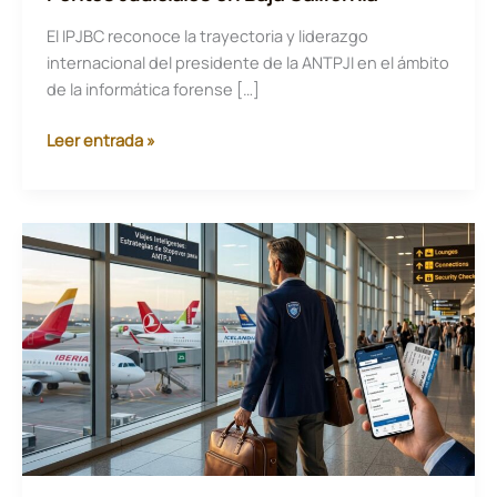
El IPJBC reconoce la trayectoria y liderazgo
internacional del presidente de la ANTPJI en el ámbito
de la informática forense […]
Ángel
Leer entrada »
Bahamontes
Gómez,
nombrado
Embajador
en
España
del
Instituto
de
Peritos
Judiciales
en
Baja