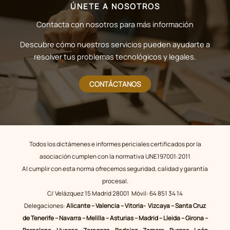
ÚNETE A NOSOTROS
Contacta con nosotros para más información
Descubre cómo nuestros servicios pueden ayudarte a
resolver tus problemas tecnológicos y legales.
CONTÁCTANOS
Todos los dictámenes e informes periciales certificados por la
asociación cumplen con la normativa UNE197001:2011
Al cumplir con esta norma ofrecemos seguridad, calidad y garantía
procesal.
C/ Velázquez 15 Madrid 28001 Móvil: 64 851 34 14
Delegaciones:
Alicante – Valencia – Vitoria- Vizcaya – Santa Cruz
de Tenerife – Navarra – Melilla – Asturias – Madrid – Lleida – Girona –