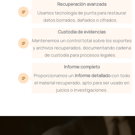
Recuperación avanzada
Usamos tecnología de punta para restaurar
datos borrados, dañados o cifrados.
Custodia de evidencias
Mantenemos un control total sobre los soportes
y archivos recuperados, documentando cadena
de custodia para procesos legales.
Informe completo
Proporcionamos un
informe detallado
con todo
el material recuperado, apto para ser usado en
juicios o investigaciones.