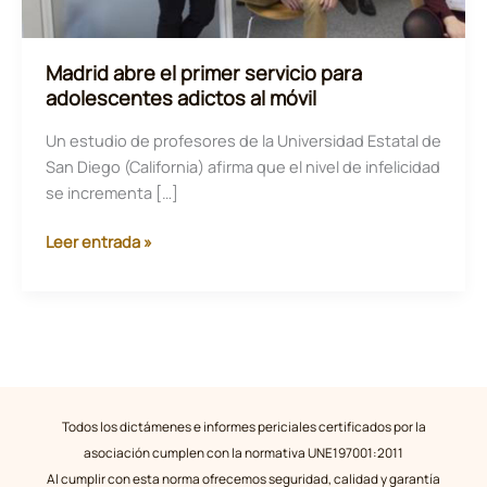
Madrid abre el primer servicio para
adolescentes adictos al móvil
Un estudio de profesores de la Universidad Estatal de
San Diego (California) afirma que el nivel de infelicidad
se incrementa […]
Madrid
Leer entrada »
abre
el
primer
servicio
para
adolescentes
adictos
Todos los dictámenes e informes periciales certificados por la
al
asociación cumplen con la normativa UNE197001:2011
móvil
Al cumplir con esta norma ofrecemos seguridad, calidad y garantía