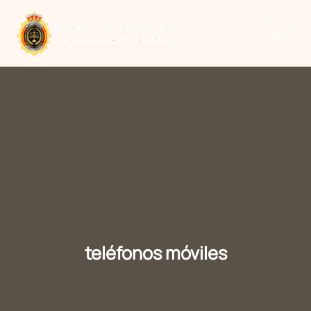
Ir
al
contenido
teléfonos móviles