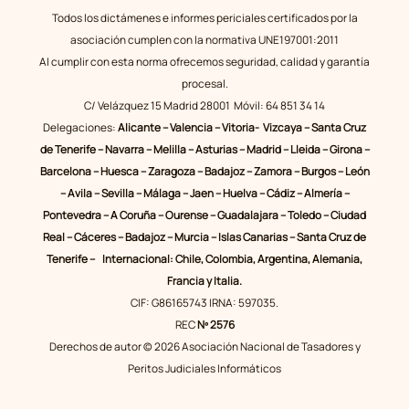
Universidad
Todos los dictámenes e informes periciales certificados por la
de
asociación cumplen con la normativa UNE197001:2011
Nebrija
Al cumplir con esta norma ofrecemos seguridad, calidad y garantía
procesal.
C/ Velázquez 15 Madrid 28001 Móvil: 64 851 34 14
Delegaciones:
Alicante – Valencia – Vitoria- Vizcaya – Santa Cruz
de Tenerife – Navarra – Melilla – Asturias – Madrid – Lleida – Girona –
Barcelona – Huesca – Zaragoza – Badajoz – Zamora – Burgos – León
– Avila – Sevilla – Málaga – Jaen – Huelva – Cádiz – Almería –
Pontevedra – A Coruña – Ourense – Guadalajara – Toledo – Ciudad
Real – Cáceres – Badajoz – Murcia – Islas Canarias – Santa Cruz de
Tenerife – Internacional: Chile, Colombia, Argentina, Alemania,
Francia y Italia.
CIF: G86165743 IRNA: 597035.
REC
Nº 2576
Derechos de autor © 2026 Asociación Nacional de Tasadores y
Peritos Judiciales Informáticos