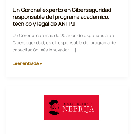
Un Coronel experto en Ciberseguridad,
responsable del programa academico,
tecnico y legal de ANTPJI
Un Coronel con más de 20 años de experiencia en
Ciberseguridad, es el responsable del programa de
capacitación más innovador […]
Un
Leer entrada »
Coronel
experto
en
Ciberseguridad,
responsable
del
programa
academico,
tecnico