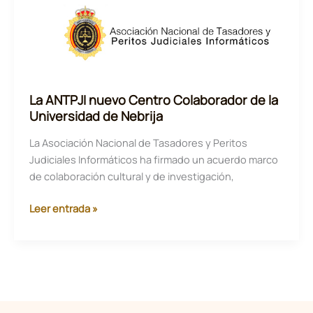
y
legal
de
ANTPJI
La ANTPJI nuevo Centro Colaborador de la
Universidad de Nebrija
La Asociación Nacional de Tasadores y Peritos
Judiciales Informáticos ha firmado un acuerdo marco
de colaboración cultural y de investigación,
La
Leer entrada »
ANTPJI
nuevo
Centro
Colaborador
de
la