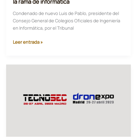
la rama de informática
Condenado de nuevo Luis de Pablo, presidente del
Consejo General de Colegios Oficiales de Ingeniería
en Informática, por el Tribunal
El
Leer entrada »
Consejo
General
de
Colegios
Oficiales
de
Ingeniería
en
Informática
y
los
Colegios
Oficiales