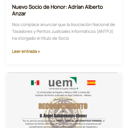
Nuevo Socio de Honor: Adrían Alberto
Anzar
Nos complace anunciar que la Asociación Nacional de
Tasadores y Peritos Judiciales Informáticos (ANTPJI)
ha otorgado el título de Socio
Nuevo
Leer entrada »
Socio
de
Honor:
Adrían
Alberto
Anzar