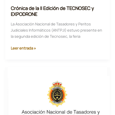
de
Crónica de la II Edición de TECNOSEC y
Ingeniería
EXPODRONE
en
La Asociación Nacional de Tasadores y Peritos
Informática,
Judiciales Informáticos (ANTPJI) estuvo presente en
condenados
la segunda edición de Tecnosec, la feria
por
intentar
Crónica
Leer entrada »
monopolizar
de
las
la
periciales
II
Informaticas
Edición
y
de
las
TECNOSEC
titulaciones
y
de
EXPODRONE
la
rama
de