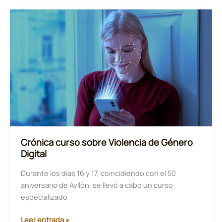
y
Condenas
Sacuden
al
Colegio
de
Ingenieros
Técnicos
en
Informática
de
Andalucía
Crónica curso sobre Violencia de Género
Digital
Durante los días 16 y 17, coincidiendo con el 50
aniversario de Ayllón, se llevó a cabo un curso
especializado
Crónica
Leer entrada »