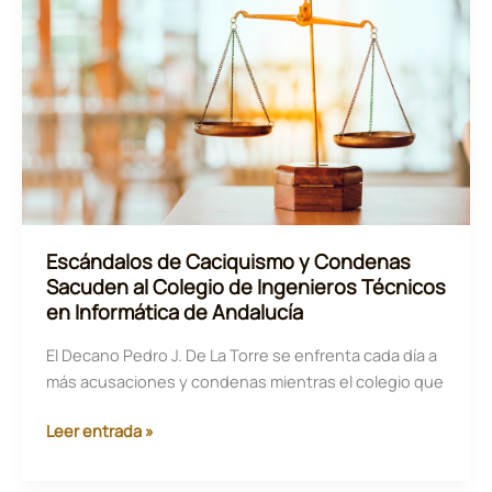
ante
el
stalking
Escándalos de Caciquismo y Condenas
Sacuden al Colegio de Ingenieros Técnicos
en Informática de Andalucía
El Decano Pedro J. De La Torre se enfrenta cada día a
más acusaciones y condenas mientras el colegio que
Escándalos
Leer entrada »
de
Caciquismo