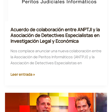
informática
Acuerdo de colaboración entre ANPTJI y la
Asociación de Detectives Especialistas en
Investigación Legal y Económica
Nos complace anunciar una nueva colaboración entre
la Asociación de Peritos Informáticos (ANTPJI) y la
Asociación de Detectives Especialistas en
Acuerdo
Leer entrada »
de
colaboración
entre
ANPTJI
y
la