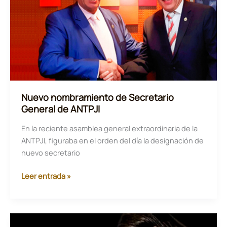
Asociación
de
Detectives
Especialistas
en
Investigación
Legal
y
Nuevo nombramiento de Secretario
Económica
General de ANTPJI
En la reciente asamblea general extraordinaria de la
ANTPJI, figuraba en el orden del día la designación de
nuevo secretario
Nuevo
Leer entrada »
nombramiento
de
Secretario
General