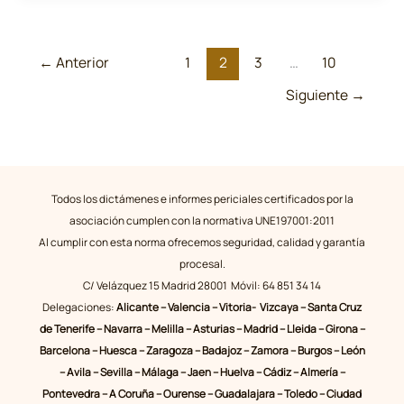
de
la
←
Anterior
1
2
3
…
10
ANTPJI,
ante
Siguiente
→
la
Violencia
de
Genero
Digital.
Todos los dictámenes e informes periciales certificados por la
asociación cumplen con la normativa UNE197001:2011
Al cumplir con esta norma ofrecemos seguridad, calidad y garantía
procesal.
C/ Velázquez 15 Madrid 28001 Móvil: 64 851 34 14
Delegaciones:
Alicante – Valencia – Vitoria- Vizcaya – Santa Cruz
de Tenerife – Navarra – Melilla – Asturias – Madrid – Lleida – Girona –
Barcelona – Huesca – Zaragoza – Badajoz – Zamora – Burgos – León
– Avila – Sevilla – Málaga – Jaen – Huelva – Cádiz – Almería –
Pontevedra – A Coruña – Ourense – Guadalajara – Toledo – Ciudad