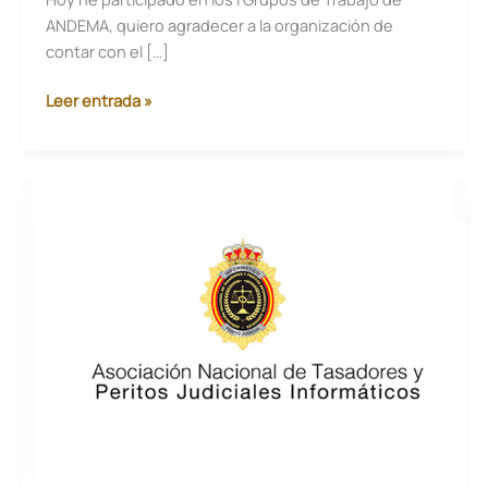
ANDEMA, quiero agradecer a la organización de
contar con el […]
Los
Leer entrada »
I
Grupos
de
Trabajo
de
ANDEMA
de
2024