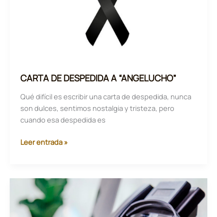
de
ANTPJI
CARTA DE DESPEDIDA A “ANGELUCHO”
Qué difícil es escribir una carta de despedida, nunca
son dulces, sentimos nostalgia y tristeza, pero
cuando esa despedida es
CARTA
Leer entrada »
DE
DESPEDIDA
A
“ANGELUCHO”