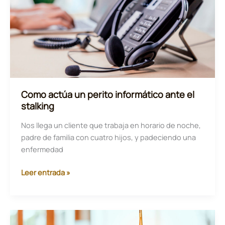
Como actúa un perito informático ante el
stalking
Nos llega un cliente que trabaja en horario de noche,
padre de familia con cuatro hijos, y padeciendo una
enfermedad
Como
Leer entrada »
actúa
un
perito
informático