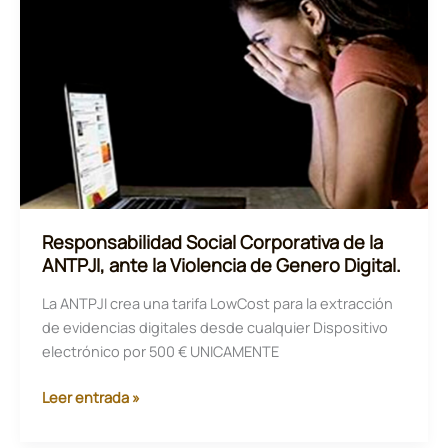
de
ANTPJI
Responsabilidad Social Corporativa de la
ANTPJI, ante la Violencia de Genero Digital.
La ANTPJI crea una tarifa LowCost para la extracción
de evidencias digitales desde cualquier Dispositivo
electrónico por 500 € UNICAMENTE
Responsabilidad
Leer entrada »
Social
Corporativa