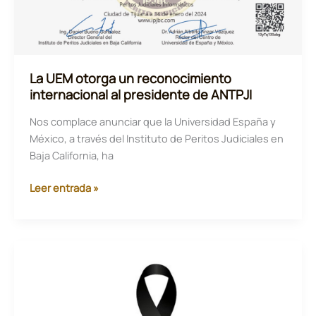
La UEM otorga un reconocimiento
internacional al presidente de ANTPJI
Nos complace anunciar que la Universidad España y
México, a través del Instituto de Peritos Judiciales en
Baja California, ha
La
Leer entrada »
UEM
otorga
un
reconocimiento
internacional
al
presidente