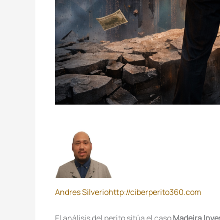
Andres Silverio
http://ciberperito360.com
El análisis del perito sitúa el caso
Madeira Inve