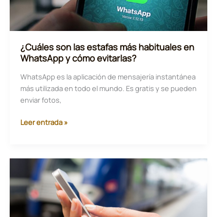
¿Cuáles son las estafas más habituales en
WhatsApp y cómo evitarlas?
WhatsApp es la aplicación de mensajería instantánea
más utilizada en todo el mundo. Es gratis y se pueden
enviar fotos,
¿Cuáles
Leer entrada »
son
las
estafas
más
habituales
en
WhatsApp
y