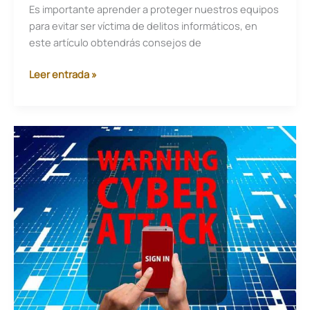
Es importante aprender a proteger nuestros equipos
para evitar ser víctima de delitos informáticos, en
este artículo obtendrás consejos de
Consejos
Leer entrada »
de
seguridad
para
evitar
delitos
informáticos