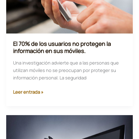
cómo
evitarlas?
El 70% de los usuarios no protegen la
información en sus móviles.
Una investigación advierte que a las personas que
utilizan móviles no se preocupan por proteger su
información personal. La seguridad
El
Leer entrada »
70%
de
los
usuarios
no
protegen