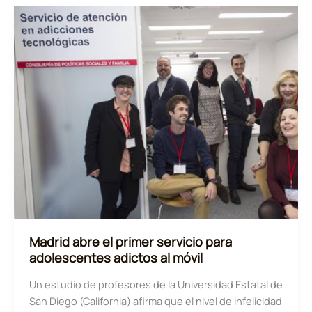
un
año
más
como
uno
de
los
principales
vectores
de
inversión
TI
Madrid abre el primer servicio para
adolescentes adictos al móvil
Un estudio de profesores de la Universidad Estatal de
San Diego (California) afirma que el nivel de infelicidad