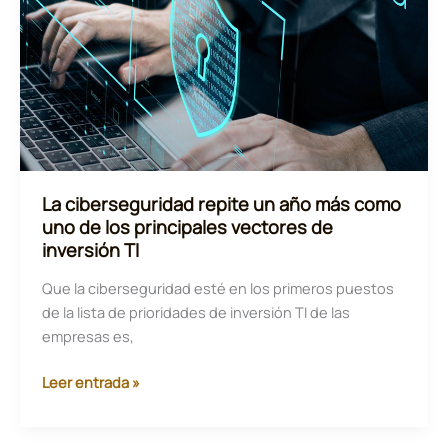
Ciberseguridad
La ciberseguridad repite un año más como
uno de los principales vectores de
inversión TI
Que la ciberseguridad esté en los primeros puestos
de la lista de prioridades de inversión TI de las
empresas es,
La
Leer entrada »
ciberseguridad
repite