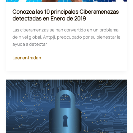
Conozca las 10 principales Ciberamenazas
detectadas en Enero de 2019
Las ciberamenzas se han convertido en un problema
de nivel global. Antpji, preocupado por su bienestar le
ayuda a detectar
Conozca
Leer entrada »
las
10
principales
Ciberamenazas
detectadas
en
Enero
de
2019