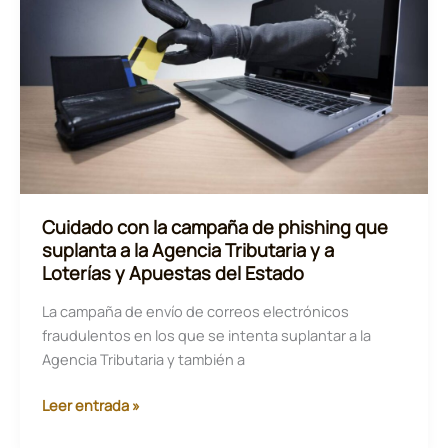
la
información
en
sus
móviles.
Cuidado con la campaña de phishing que
suplanta a la Agencia Tributaria y a
Loterías y Apuestas del Estado
La campaña de envío de correos electrónicos
fraudulentos en los que se intenta suplantar a la
Agencia Tributaria y también a
Cuidado
Leer entrada »
con