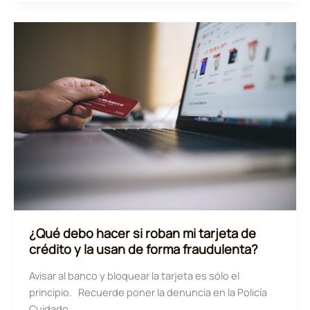
la
campaña
de
phishing
que
suplanta
a
la
Agencia
Tributaria
y
a
Loterías
y
¿Qué debo hacer si roban mi tarjeta de
Apuestas
crédito y la usan de forma fraudulenta?
del
Estado
Avisar al banco y bloquear la tarjeta es sólo el
principio. Recuerde poner la denuncia en la Policía
Cuidado