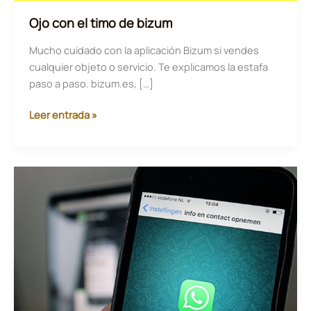
Ojo con el timo de bizum
Mucho cuidado con la aplicación Bizum si vendes
cualquier objeto o servicio. Te explicamos la estafa
paso a paso. bizum.es, […]
Ojo
Leer entrada »
con
el
timo
de
bizum