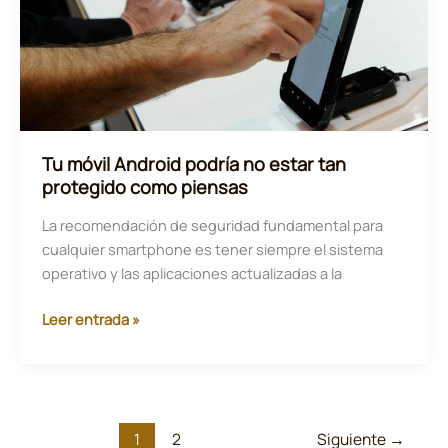
y
Softbank
entre
sus
miembros
Tu móvil Android podría no estar tan
protegido como piensas
La recomendación de seguridad fundamental para
cualquier smartphone es tener siempre el sistema
operativo y las aplicaciones actualizadas a la
Tu
Leer entrada »
móvil
Android
podría
no
1
2
Siguiente
→
estar