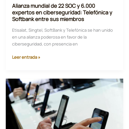
Alianza mundial de 22 SOC y 6.000
expertos en ciberseguridad: Telefónica y
Softbank entre sus miembros
Etisalat, Singtel, SoftBank y Telefónica se han unido
en una alianza poderosa en favor de la
ciberseguridad, con presencia en
Alianza
Leer entrada »
mundial
de
22
SOC
y
6.000
expertos
en
ciberseguridad:
Telefónica