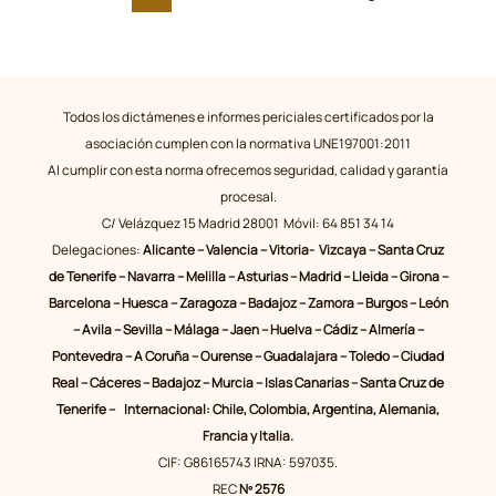
tan
protegido
como
piensas
Todos los dictámenes e informes periciales certificados por la
asociación cumplen con la normativa UNE197001:2011
Al cumplir con esta norma ofrecemos seguridad, calidad y garantía
procesal.
C/ Velázquez 15 Madrid 28001 Móvil: 64 851 34 14
Delegaciones:
Alicante – Valencia – Vitoria- Vizcaya – Santa Cruz
de Tenerife – Navarra – Melilla – Asturias – Madrid – Lleida – Girona –
Barcelona – Huesca – Zaragoza – Badajoz – Zamora – Burgos – León
– Avila – Sevilla – Málaga – Jaen – Huelva – Cádiz – Almería –
Pontevedra – A Coruña – Ourense – Guadalajara – Toledo – Ciudad
Real – Cáceres – Badajoz – Murcia – Islas Canarias – Santa Cruz de
Tenerife – Internacional: Chile, Colombia, Argentina, Alemania,
Francia y Italia.
CIF: G86165743 IRNA: 597035.
REC
Nº 2576