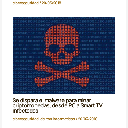
ciberseguridad
/
20/03/2018
Se dispara el malware para minar
criptomonedas, desde PC a Smart TV
infectadas
ciberseguridad
,
delitos informaticos
/
20/03/2018