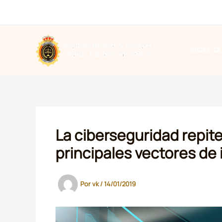
Ir
al
contenido
INICIO
Q
La ciberseguridad repit
principales vectores de 
Por
vk
/
14/01/2019